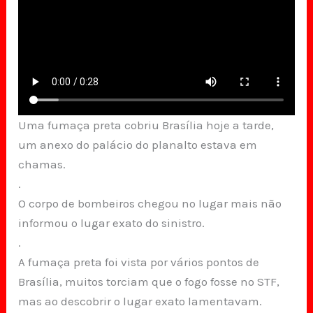
Uma fumaça preta cobriu Brasília hoje a tarde,
um anexo do palácio do planalto estava em
chamas.
.
O corpo de bombeiros chegou no lugar mais não
informou o lugar exato do sinistro.
.
A fumaça preta foi vista por vários pontos de
Brasília, muitos torciam que o fogo fosse no STF,
mas ao descobrir o lugar exato lamentavam.