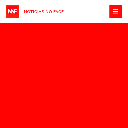
Ir
NOTICIAS NO FACE
para
o
conteúdo