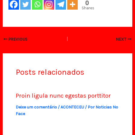
0
Shares
PREVIOUS
NEXT
Posts relacionados
Proin ligula nunc egestas porttitor
Deixe um comentário
/
ACONTECEU
/ Por
Noticias No
Face