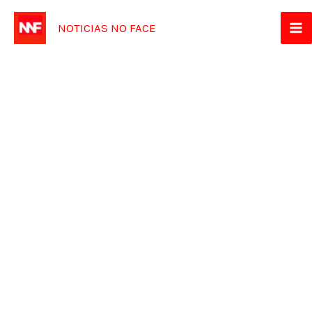
Ir
NOTICIAS NO FACE
para
o
conteúdo