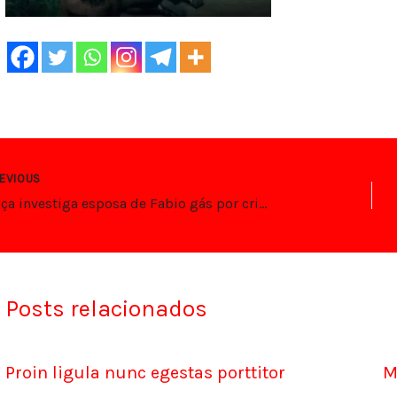
EVIOUS
Justiça investiga esposa de Fabio gás por crime eleitoral em Canguaretama
Posts relacionados
Proin ligula nunc egestas porttitor
M