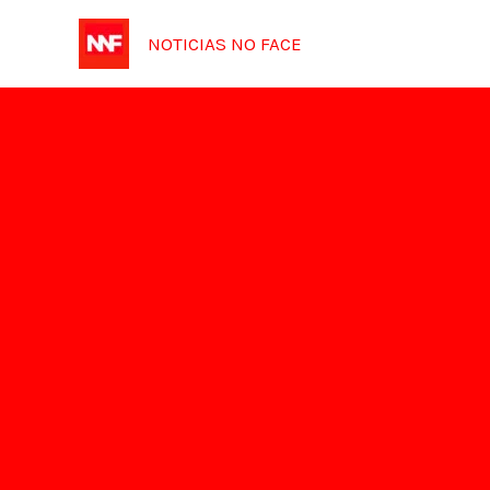
Ir
NOTICIAS NO FACE
para
o
conteúdo