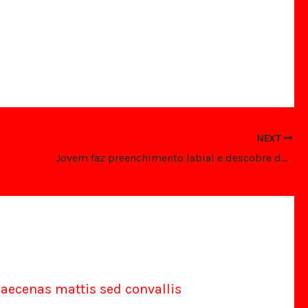
NEXT
Jovem faz preenchimento labial e descobre doença rara conhecida como “boca de xibiu”
aecenas mattis sed convallis