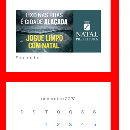
Screenshot
novembro 2022
D
S
T
Q
Q
S
S
1
2
3
4
5