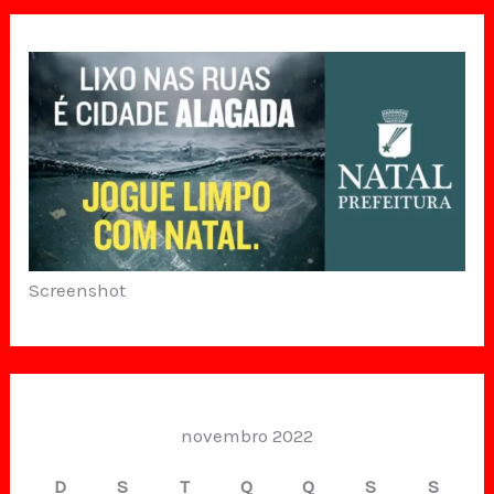
Screenshot
novembro 2022
D
S
T
Q
Q
S
S