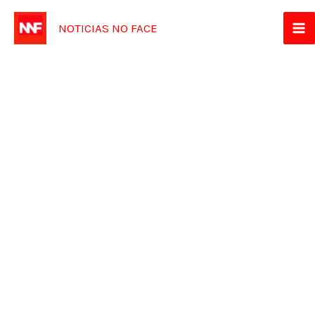
Ir
NOTICIAS NO FACE
para
o
conteúdo