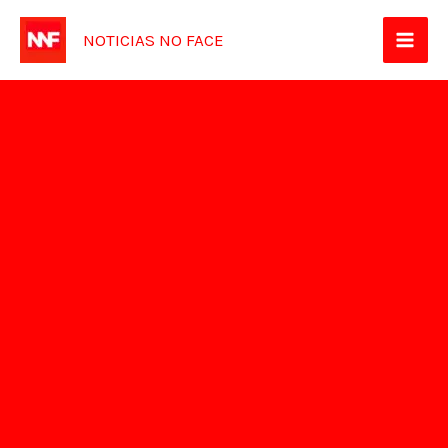
Ir
NOTICIAS NO FACE
para
o
conteúdo