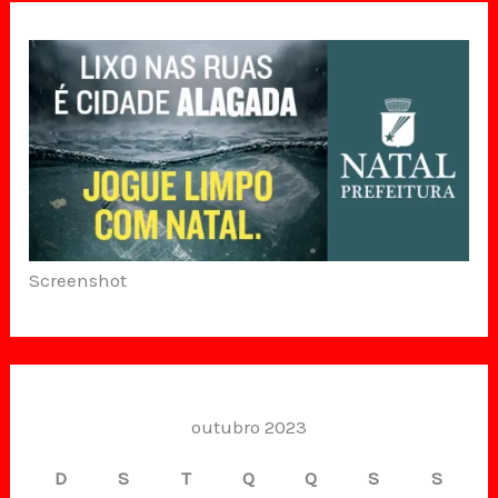
Screenshot
outubro 2023
D
S
T
Q
Q
S
S