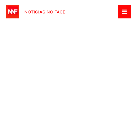
Ir
NOTICIAS NO FACE
para
o
conteúdo