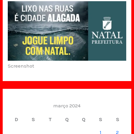
Screenshot
março 2024
D
S
T
Q
Q
S
S
1
2