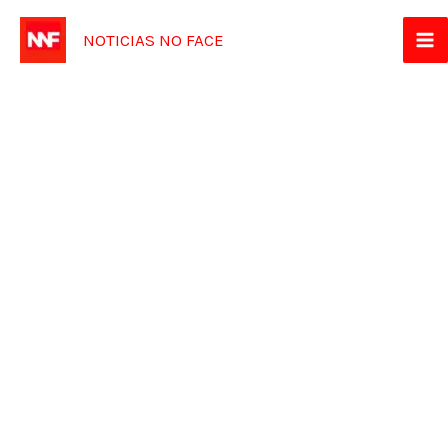
Ir
NOTICIAS NO FACE
para
o
conteúdo