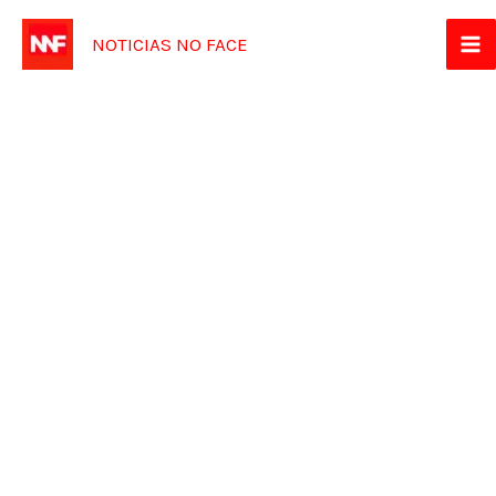
Ir
NOTICIAS NO FACE
para
o
conteúdo