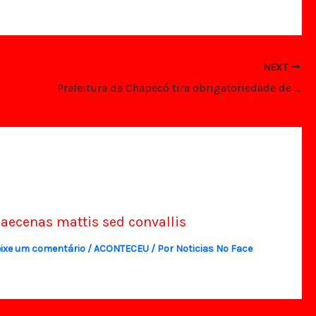
NEXT
Prefeitura de Chapecó tira obrigatoriedade de uso de máscaras !
aecenas mattis sed convallis
ixe um comentário
/
ACONTECEU
/ Por
Noticias No Face