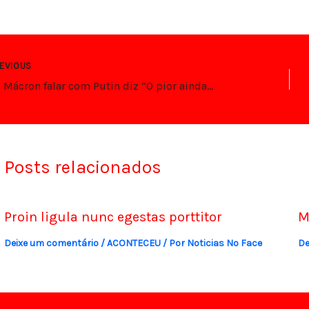
EVIOUS
Após Mácron falar com Putin diz “O pior ainda está por vir”
Posts relacionados
Proin ligula nunc egestas porttitor
M
Deixe um comentário
/
ACONTECEU
/ Por
Noticias No Face
De