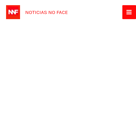
Ir
NOTICIAS NO FACE
para
o
conteúdo