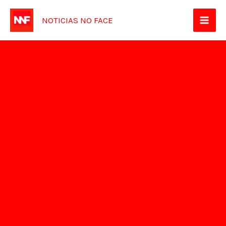
Ir
NOTICIAS NO FACE
para
o
conteúdo